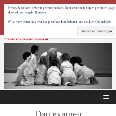
Judo Ryu Ichidai Nijmegen - Alle potentiële krachten in jezelf optimaal tot
Privacy & cookies: deze site gebruikt cookies. Door deze site te blijven gebruiken, ga je
ontwikkeling brengen!
akkoord met het gebruik hiervan.
Wil je meer weten, ook over hoe je cookies kunt beheren, kijk dan hier:
Cookiebeleid
Toggle
naviga
Dan examen