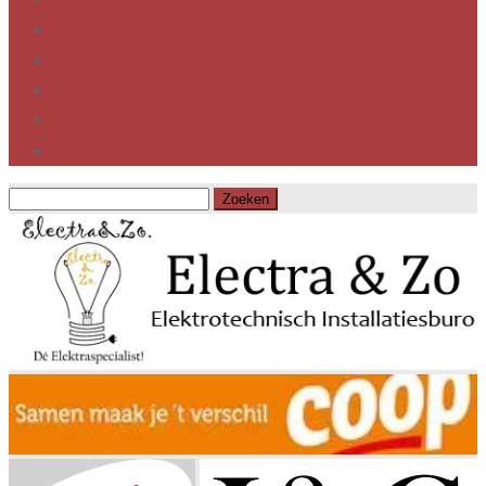
2
3
…
32
Next →
Zoeken
naar: