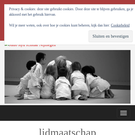
Judo Ryu Ichidai Nijmegen - Alle potentiële krachten in jezelf optimaal tot
Privacy & cookies: deze site gebruikt cookies. Door deze site te blijven gebruiken, ga je
ontwikkeling brengen!
akkoord met het gebruik hiervan.
Wil je meer weten, ook over hoe je cookies kunt beheren, kijk dan hier:
Cookiebeleid
Toggle
naviga
lidmaatschap