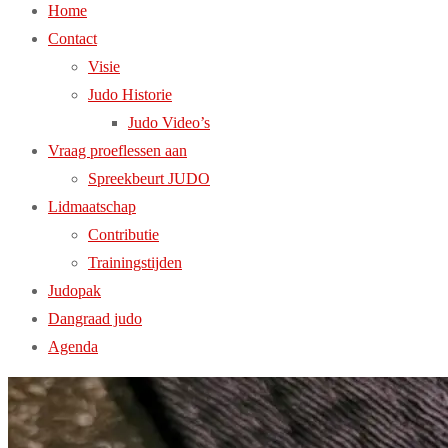
Home
Contact
Visie
Judo Historie
Judo Video’s
Vraag proeflessen aan
Spreekbeurt JUDO
Lidmaatschap
Contributie
Trainingstijden
Judopak
Dangraad judo
Agenda