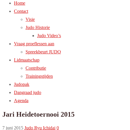
Home
Contact
Visie
Judo Historie
Judo Video’s
Vraag proeflessen aan
Spreekbeurt JUDO
Lidmaatschap
Contributie
Trainingstijden
Judopak
Dangraad judo
Agenda
Jari Heidetoernooi 2015
7 juni 2015
Judo Ryu Ichidai
0