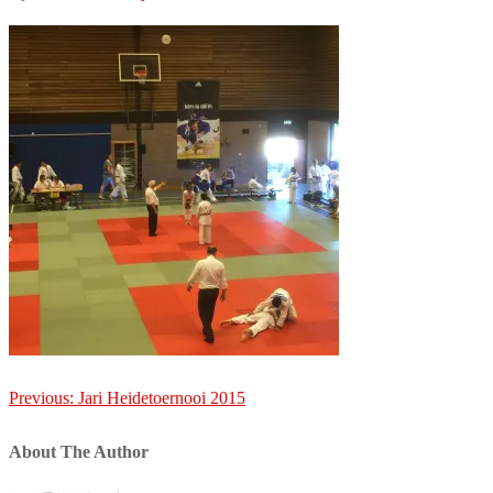
Post
Previous:
Jari Heidetoernooi 2015
navigation
About The Author