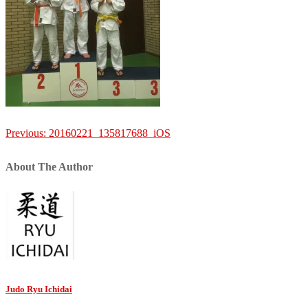
Post
Previous:
20160221_135817688_iOS
navigation
About The Author
Judo Ryu Ichidai