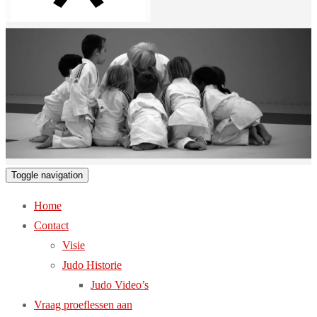
Toggle navigation
Home
Contact
Visie
Judo Historie
Judo Video’s
Vraag proeflessen aan