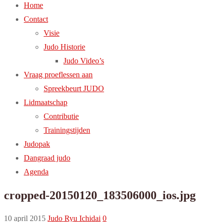
Home
Contact
Visie
Judo Historie
Judo Video’s
Vraag proeflessen aan
Spreekbeurt JUDO
Lidmaatschap
Contributie
Trainingstijden
Judopak
Dangraad judo
Agenda
cropped-20150120_183506000_ios.jpg
10 april 2015
Judo Ryu Ichidai
0