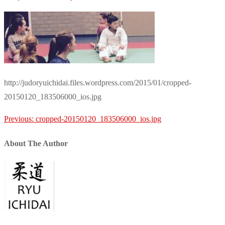
http://judoryuichidai.files.wordpress.com/2015/01/cropped-
20150120_183506000_ios.jpg
Post
Previous:
cropped-20150120_183506000_ios.jpg
navigation
About The Author