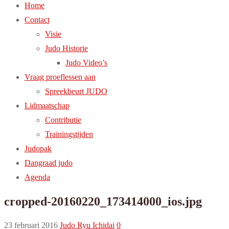
Home
Contact
Visie
Judo Historie
Judo Video’s
Vraag proeflessen aan
Spreekbeurt JUDO
Lidmaatschap
Contributie
Trainingstijden
Judopak
Dangraad judo
Agenda
cropped-20160220_173414000_ios.jpg
23 februari 2016
Judo Ryu Ichidai
0