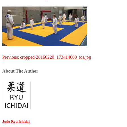
Post
Previous:
cropped-20160220_173414000_ios.jpg
navigation
About The Author
Judo Ryu Ichidai