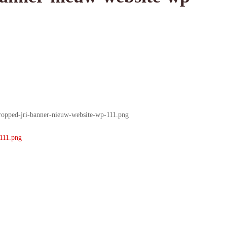
cropped-jri-banner-nieuw-website-wp-111.png
111.png