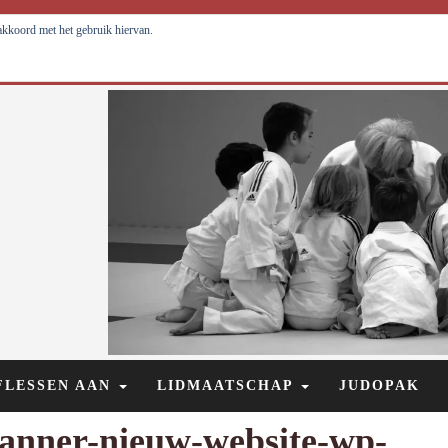
optimaal tot ontwikkeling brengen!
 akkoord met het gebruik hiervan.
FLESSEN AAN
LIDMAATSCHAP
JUDOPAK
banner-nieuw-website-wp-