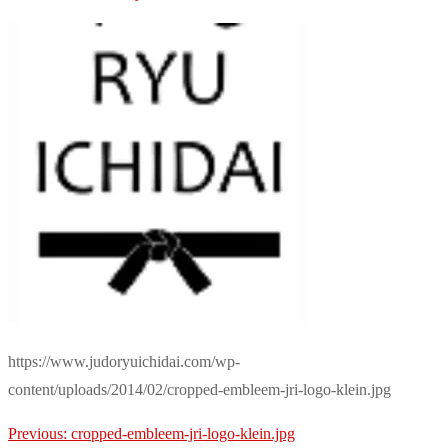
https://www.judoryuichidai.com/wp-
content/uploads/2014/02/cropped-embleem-jri-logo-klein.jpg
Post
Previous:
cropped-embleem-jri-logo-klein.jpg