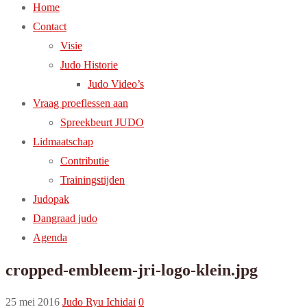
Home
Contact
Visie
Judo Historie
Judo Video’s
Vraag proeflessen aan
Spreekbeurt JUDO
Lidmaatschap
Contributie
Trainingstijden
Judopak
Dangraad judo
Agenda
cropped-embleem-jri-logo-klein.jpg
25 mei 2016
Judo Ryu Ichidai
0