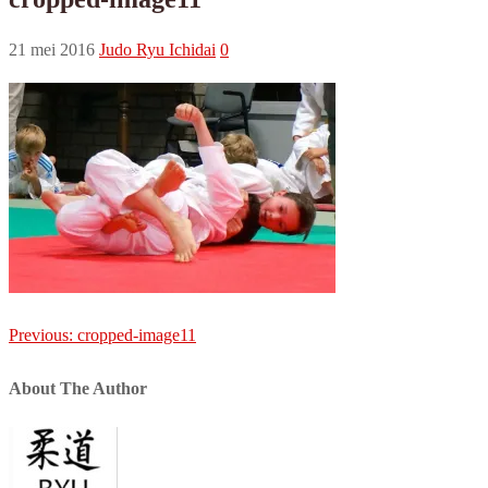
21 mei 2016
Judo Ryu Ichidai
0
Post
Previous:
cropped-image11
navigation
About The Author