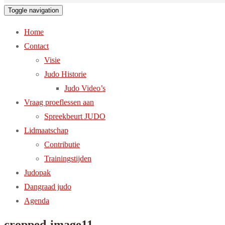
Toggle navigation
Home
Contact
Visie
Judo Historie
Judo Video’s
Vraag proeflessen aan
Spreekbeurt JUDO
Lidmaatschap
Contributie
Trainingstijden
Judopak
Dangraad judo
Agenda
cropped-image11