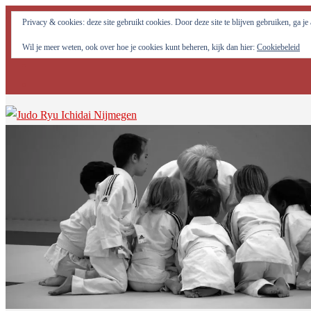
Judo Ryu Ichidai Nijmegen - Alle potentiële krachten in jezelf optima
Privacy & cookies: deze site gebruikt cookies. Door deze site te blijven gebruiken, ga j
Wil je meer weten, ook over hoe je cookies kunt beheren, kijk dan hier:
Cookiebeleid