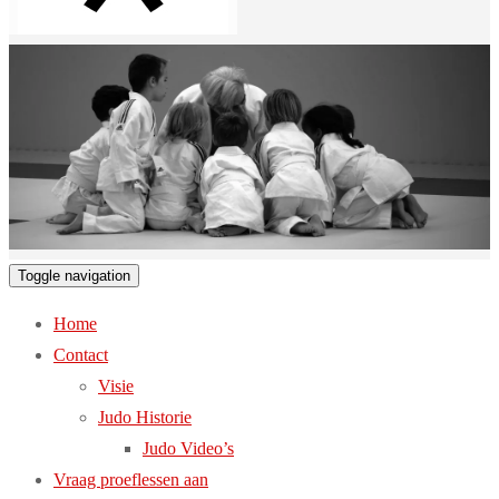
Toggle navigation
Home
Contact
Visie
Judo Historie
Judo Video’s
Vraag proeflessen aan