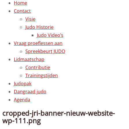
Home
Contact
Visie
Judo Historie
Judo Video’s
Vraag proeflessen aan
Spreekbeurt JUDO
Lidmaatschap
Contributie
Trainingstijden
Judopak
Dangraad judo
Agenda
cropped-jri-banner-nieuw-website-
wp-111.png