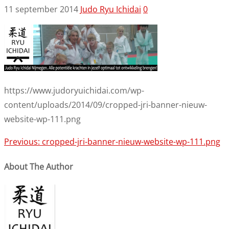
11 september 2014
Judo Ryu Ichidai
0
https://www.judoryuichidai.com/wp-
content/uploads/2014/09/cropped-jri-banner-nieuw-
website-wp-111.png
Post
Previous:
cropped-jri-banner-nieuw-website-wp-111.png
navigation
About The Author