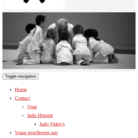
Toggle navigation
Home
Contact
Visie
Judo Historie
Judo Video’s
Vraag proeflessen aan