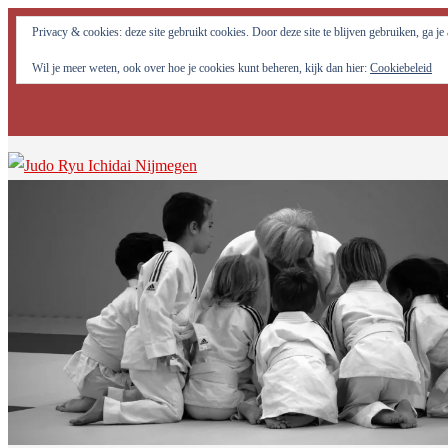
Judo Ryu Ichidai Nijmegen - Alle potentiële krachten in jezelf optima
Privacy & cookies: deze site gebruikt cookies. Door deze site te blijven gebruiken, ga j
Wil je meer weten, ook over hoe je cookies kunt beheren, kijk dan hier:
Cookiebeleid