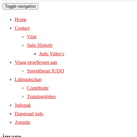
Toggle navigation
Home
Contact
Visie
Judo Historie
Judo Video’s
Vraag proeflessen aan
Spreekbeurt JUDO
Lidmaatschap
Contributie
Trainingstijden
Judopak
Dangraad judo
Agenda
image