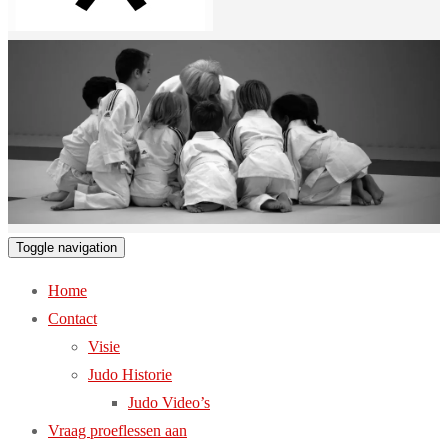
Toggle navigation
Home
Contact
Visie
Judo Historie
Judo Video’s
Vraag proeflessen aan