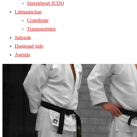
Spreekbeurt JUDO
Lidmaatschap
Contributie
Trainingstijden
Judopak
Dangraad judo
Agenda