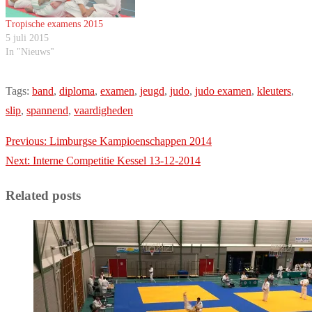
Tropische examens 2015
5 juli 2015
In "Nieuws"
Tags:
band
,
diploma
,
examen
,
jeugd
,
judo
,
judo examen
,
kleuters
,
slip
,
spannend
,
vaardigheden
Post
Previous:
Limburgse Kampioenschappen 2014
navigation
Next:
Interne Competitie Kessel 13-12-2014
Related posts