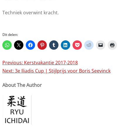
Techniek overwint kracht.
Dit delen:
Post
Previous:
Kerstvakantie 2017-2018
navigation
Next:
3e Iliadis Cup | Stijlprijs voor Boris Seevinck
About The Author