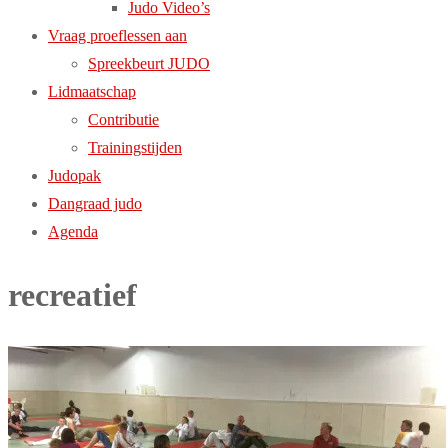
Judo Video’s
Vraag proeflessen aan
Spreekbeurt JUDO
Lidmaatschap
Contributie
Trainingstijden
Judopak
Dangraad judo
Agenda
recreatief