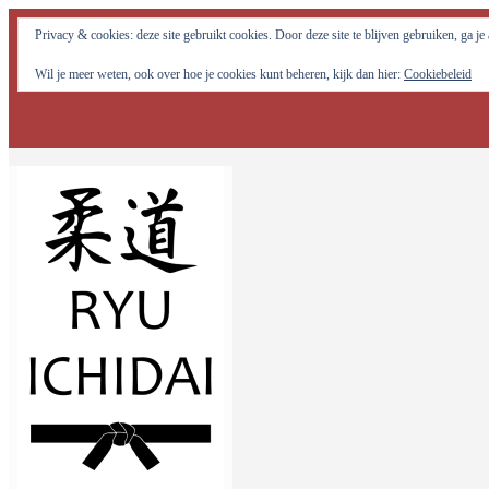
Judo Ryu Ichidai Nijmegen - Alle potentiële krachten in jezelf optima
Privacy & cookies: deze site gebruikt cookies. Door deze site te blijven gebruiken, ga j
Wil je meer weten, ook over hoe je cookies kunt beheren, kijk dan hier:
Cookiebeleid