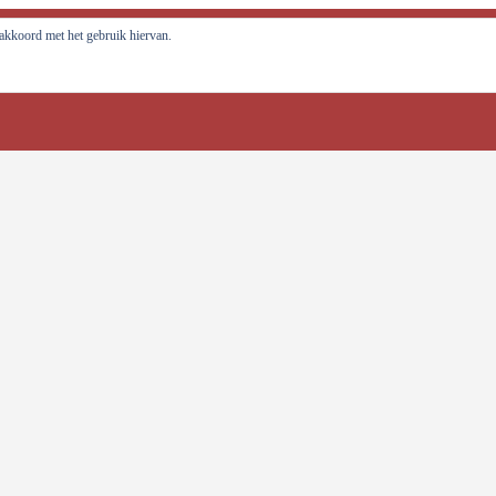
al tot ontwikkeling brengen!
e akkoord met het gebruik hiervan.