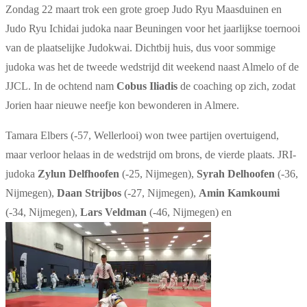
Zondag 22 maart trok een grote groep Judo Ryu Maasduinen en
Judo Ryu Ichidai judoka naar Beuningen voor het jaarlijkse toernooi
van de plaatselijke Judokwai. Dichtbij huis, dus voor sommige
judoka was het de tweede wedstrijd dit weekend naast Almelo of de
JJCL. In de ochtend nam
Cobus Iliadis
de coaching op zich, zodat
Jorien haar nieuwe neefje kon bewonderen in Almere.
Tamara Elbers (-57, Wellerlooi) won twee partijen overtuigend,
maar verloor helaas in de wedstrijd om brons, de vierde plaats. JRI-
judoka
Zylun Delfhoofen
(-25, Nijmegen),
Syrah Delhoofen
(-36,
Nijmegen),
Daan Strijbos
(-27, Nijmegen),
Amin Kamkoumi
(-34, Nijmegen),
Lars Veldman
(-46, Nijmegen) en