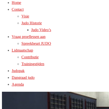
Home
Contact
Visie
Judo Historie
Judo Video’s
Vraag proeflessen aan
Spreekbeurt JUDO
Lidmaatschap
Contributie
Trainingstijden
Judopak
Dangraad judo
Agenda