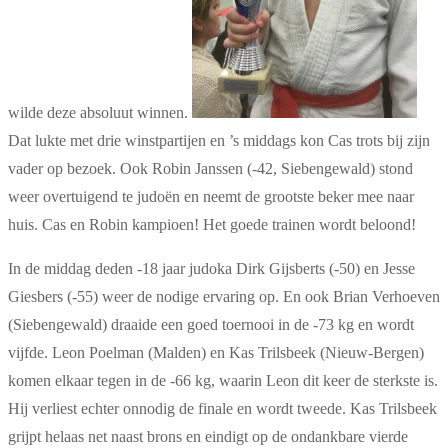
wilde deze absoluut winnen.
Dat lukte met drie winstpartijen en ’s middags kon Cas trots bij zijn
vader op bezoek. Ook Robin Janssen (-42, Siebengewald) stond
weer overtuigend te judoën en neemt de grootste beker mee naar
huis. Cas en Robin kampioen! Het goede trainen wordt beloond!
In de middag deden -18 jaar judoka Dirk Gijsberts (-50) en Jesse
Giesbers (-55) weer de nodige ervaring op. En ook Brian Verhoeven
(Siebengewald) draaide een goed toernooi in de -73 kg en wordt
vijfde. Leon Poelman (Malden) en Kas Trilsbeek (Nieuw-Bergen)
komen elkaar tegen in de -66 kg, waarin Leon dit keer de sterkste is.
Hij verliest echter onnodig de finale en wordt tweede. Kas Trilsbeek
grijpt helaas net naast brons en eindigt op de ondankbare vierde