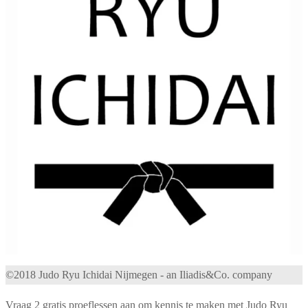
©2018 Judo Ryu Ichidai Nijmegen - an Iliadis&Co. company
Vraag 2 gratis proeflessen aan om kennis te maken met Judo Ryu