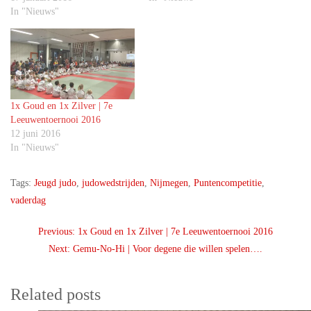
In "Nieuws"
1x Goud en 1x Zilver | 7e
Leeuwentoernooi 2016
12 juni 2016
In "Nieuws"
Tags:
Jeugd judo
,
judowedstrijden
,
Nijmegen
,
Puntencompetitie
,
vaderdag
Post
Previous:
1x Goud en 1x Zilver | 7e Leeuwentoernooi 2016
navigation
Next:
Gemu-No-Hi | Voor degene die willen spelen….
Related posts