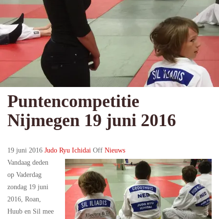
Puntencompetitie
Nijmegen 19 juni 2016
19 juni 2016
Judo Ryu Ichidai
Off
Nieuws
Vandaag deden
op Vaderdag
zondag 19 juni
2016, Roan,
Huub en Sil mee