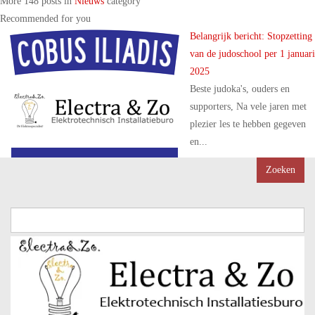
More 148 posts in
Nieuws
category
Recommended for you
Belangrijk bericht: Stopzetting
van de judoschool per 1 januari
2025
Beste judoka's, ouders en
supporters, Na vele jaren met
plezier les te hebben gegeven
en...
Zoeken
naar: